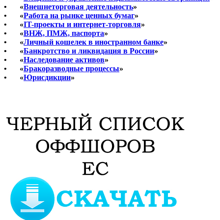
•
«
Внешнеторговая деятельность
»
•
«
Работа на рынке ценных бумаг
»
•
«
IT-проекты и интернет-торговля
»
•
«
ВНЖ, ПМЖ, паспорта
»
•
«
Личный кошелек в иностранном банке
»
•
«
Банкротство и ликвидация в России
»
•
«
Наследование активов
»
•
«
Бракоразводные процессы
»
•
«
Юрисдикции
»