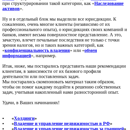
при структурировании такой категории, как «
Наследование
активов
».
Ну и в отдельный блок мы выделили все юрисдикции. К
сожалению, очень многие клиенты (независимо от их
профессионального опыта), о юрисдикциях своих компаний и
банков, имеют весьма поверхностное представление. А это,
зачастую, влечет печальные последствия не только с точки
зрения налогов, но и таких важных категорий, как
«
конфиденциальность владения
» или «
обмен
информацией
», например.
Итак, ниже, мы постарались представить наши рекомендации
клиентам, в зависимости от их базового профиля
деятельности или поставленных задач.
Мы постарались скомпоновать материал таким образом,
чтобы он помог каждому подойти к решению собственных
задач, учитывая накопленный нами разносторонний опыт.
Удачи, в Ваших начинаниях!
•
«
Холдинги
»
•
«
Владение и управление недвижимостью в РФ
»
•
«
Владение и управление недвижимостью за границей
»