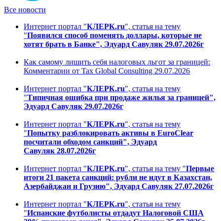
Все новости
Интернет портал "
КЛЕРК.ru
", статья на тему
"
Появился способ поменять доллары, которые не
хотят брать в Банке", Эдуард Савуляк 29.07.2026г
Как самому лишить себя налоговых льгот за границей:
Комментарии от Tax Global Consulting 29.07.2026
Интернет портал "
КЛЕРК.ru
", статья на тему
"
Типичная ошибка при продаже жилья за границей",
Эдуард Савуляк 29.07.2026г
Интернет портал "
КЛЕРК.ru
", статья на тему
"
Попытку разблокировать активы в EuroClear
посчитали обходом санкций", Эдуард
Савуляк 28.07.2026г
Интернет портал "
КЛЕРК.ru
", статья на тему "
Первые
итоги 21 пакета санкций: рубли не идут в Казахстан,
Азербайджан и Грузию", Эдуард Савуляк 27.07.2026г
Интернет портал "
КЛЕРК.ru
", статья на тему
"
Испанские футболисты отдадут Налоговой США