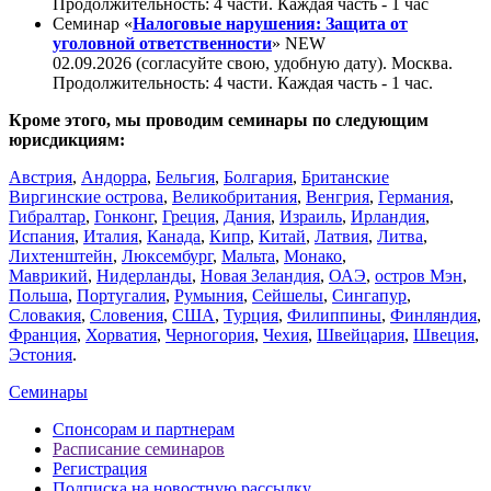
Продолжительность: 4 части. Каждая часть - 1 час
Семинар «
Налоговые нарушения: Защита от
уголовной ответственности
»
NEW
02.09.2026 (согласуйте свою, удобную дату). Москва.
Продолжительность: 4 части. Каждая часть - 1 час.
Кроме этого, мы проводим семинары по следующим
юрисдикциям:
Австрия
,
Андорра
,
Бельгия
,
Болгария
,
Британские
Виргинские острова
,
Великобритания
,
Венгрия
,
Германия
,
Гибралтар
,
Гонконг
,
Греция
,
Дания
,
Израиль
,
Ирландия
,
Испания
,
Италия
,
Канада
,
Кипр
,
Китай
,
Латвия
,
Литва
,
Лихтенштейн
,
Люксембург
,
Мальта
,
Монако
,
Маврикий
,
Нидерланды
,
Новая Зеландия
,
ОАЭ
,
остров Мэн
,
Польша
,
Португалия
,
Румыния
,
Сейшелы
,
Сингапур
,
Словакия
,
Словения
,
США
,
Турция
,
Филиппины
,
Финляндия
,
Франция
,
Хорватия
,
Черногория
,
Чехия
,
Швейцария
,
Швеция
,
Эстония
.
Семинары
Спонсорам и партнерам
Расписание семинаров
Регистрация
Подписка на новостную рассылку