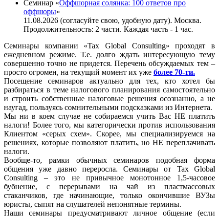
Семинар «
Оффшорная солянка: 100 ответов про
оффшоры
»
11.08.2026 (согласуйте свою, удобную дату). Москва.
Продолжительность: 2 части. Каждая часть - 1 час.
Семинары компании «Tax Global Consulting» проходят в
ежедневном режиме. Т.е. долго ждать интересующую тему
совершенно точно не придется. Перечень обсуждаемых тем –
просто огромен, на текущий момент их уже
более 70-ти.
Посещение семинаров актуально для тех, кто хотел бы
разбираться в теме налогового планирования самостоятельно
и строить собственные налоговые решения осознанно, а не
наугад, пользуясь сомнительными подсказками из Интернета.
Мы ни в коем случае не собираемся учить Вас НЕ платить
налоги! Более того, мы категорически против использования
Клиентом «серых схем». Скорее, мы специализируемся на
решениях, которые позволяют платить, но НЕ переплачивать
налоги.
Вообще-то, рамки обычных семинаров подобная форма
общения уже давно переросла. Семинары от Tax Global
Consulting – это не привычное монотонное 1,5-часовое
бубнение, с перерывами на чай из пластмассовых
стаканчиков, где начинающие, только окончившие ВУЗы
юристы, сыпят на слушателей непонятные термины.
Наши семинары предусматривают личное общение (если