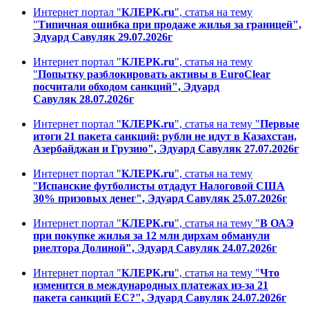
Интернет портал "
КЛЕРК.ru
", статья на тему
"
Типичная ошибка при продаже жилья за границей",
Эдуард Савуляк 29.07.2026г
Интернет портал "
КЛЕРК.ru
", статья на тему
"
Попытку разблокировать активы в EuroClear
посчитали обходом санкций", Эдуард
Савуляк 28.07.2026г
Интернет портал "
КЛЕРК.ru
", статья на тему "
Первые
итоги 21 пакета санкций: рубли не идут в Казахстан,
Азербайджан и Грузию", Эдуард Савуляк 27.07.2026г
Интернет портал "
КЛЕРК.ru
", статья на тему
"
Испанские футболисты отдадут Налоговой США
30% призовых денег", Эдуард Савуляк 25.07.2026г
Интернет портал "
КЛЕРК.ru
", статья на тему "
В ОАЭ
при покупке жилья за 12 млн дирхам обманули
риелтора Долиной", Эдуард Савуляк 24.07.2026г
Интернет портал "
КЛЕРК.ru
", статья на тему "
Что
изменится в международных платежах из-за 21
пакета санкций ЕС?", Эдуард Савуляк 24.07.2026г