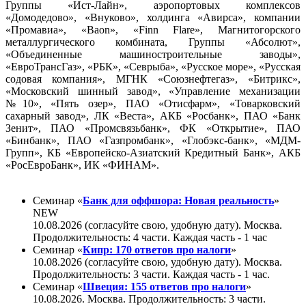
Группы «Ист-Лайн», аэропортовых комплексов
«Домодедово», «Внуково», холдинга «Авирса», компании
«Промавиа», «Baon», «Finn Flare», Магнитогорского
металлургического комбината, Группы «Абсолют»,
«Объединенные машиностроительные заводы»,
«ЕвроТрансГаз», «РБК», «Севрыба», «Русское море», «Русская
содовая компания», МГНК «Союзнефтегаз», «Битрикс»,
«Московский шинный завод», «Управление механизации
№10», «Пять озер», ПАО «Отисфарм», «Товарковский
сахарный завод», ЛК «Веста», АКБ «Росбанк», ПАО «Банк
Зенит», ПАО «Промсвязьбанк», ФК «Открытие», ПАО
«Бинбанк», ПАО «Газпромбанк», «Глобэкс-банк», «МДМ-
Групп», КБ «Европейско-Азиатский Кредитный Банк», АКБ
«РосЕвроБанк», ИК «ФИНАМ».
Семинар «
Банк для оффшора: Новая реальность
»
NEW
10.08.2026 (согласуйте свою, удобную дату). Москва.
Продолжительность: 4 части. Каждая часть - 1 час
Семинар «
Кипр: 170 ответов про налоги
»
10.08.2026 (согласуйте свою, удобную дату). Москва.
Продолжительность: 3 части. Каждая часть - 1 час.
Семинар «
Швеция: 155 ответов про налоги
»
10.08.2026. Москва. Продолжительность: 3 части.